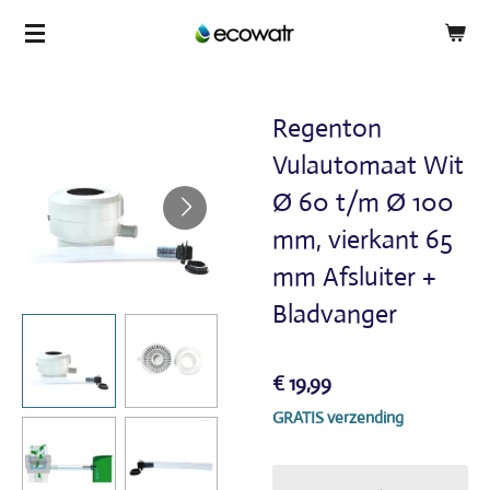
Ga
direct
naar
de
Regenton
hoofdinhoud
Vulautomaat Wit
Ø 60 t/m Ø 100
mm, vierkant 65
mm Afsluiter +
Bladvanger
€ 19,99
GRATIS verzending