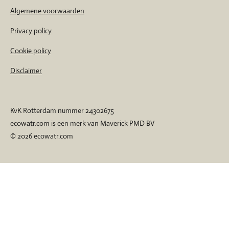
Algemene voorwaarden
Privacy policy
Cookie policy
Disclaimer
KvK Rotterdam nummer 24302675
ecowatr.com is een merk van Maverick PMD BV
© 2026 ecowatr.com